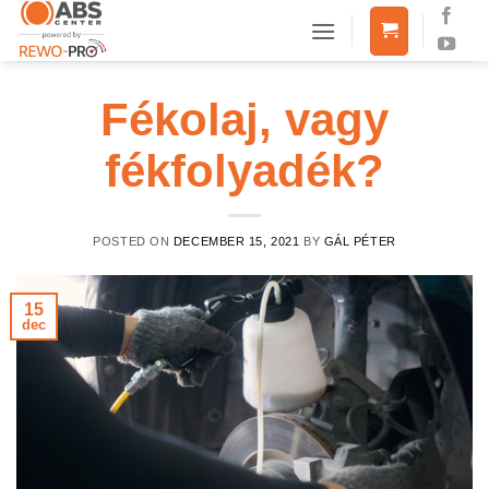
Skip
to
content
Fékolaj, vagy
fékfolyadék?
POSTED ON
DECEMBER 15, 2021
BY
GÁL PÉTER
15
dec