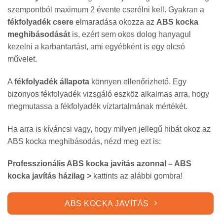
szempontból maximum 2 évente cserélni kell. Gyakran a
fékfolyadék csere
elmaradása okozza az
ABS kocka
meghibásodását
is, ezért sem okos dolog hanyagul
kezelni a karbantartást, ami egyébként is egy olcsó
művelet.
A
fékfolyadék állapota
könnyen ellenőrizhető. Egy
bizonyos fékfolyadék vizsgáló eszköz alkalmas arra, hogy
megmutassa a fékfolyadék víztartalmának mértékét.
Ha arra is kíváncsi vagy, hogy milyen jellegű hibát okoz az
ABS kocka meghibásodás, nézd meg ezt is:
Professzionális ABS kocka javítás azonnal – ABS
kocka javítás házilag >
kattints az alábbi gombra!
ABS KOCKA JAVÍTÁS