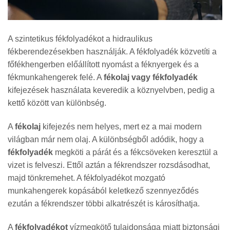
A szintetikus fékfolyadékot a hidraulikus
fékberendezésekben használják. A fékfolyadék közvetíti a
főfékhengerben előállított nyomást a féknyergek és a
fékmunkahengerek felé. A
fékolaj vagy fékfolyadék
kifejezések használata keveredik a köznyelvben, pedig a
kettő között van különbség.
A
fékolaj
kifejezés nem helyes, mert ez a mai modern
világban már nem olaj. A különbségből adódik, hogy a
fékfolyadék
megköti a párát és a fékcsöveken keresztül a
vizet is felveszi. Ettől aztán a fékrendszer rozsdásodhat,
majd tönkremehet. A fékfolyadékot mozgató
munkahengerek kopásából keletkező szennyeződés
ezután a fékrendszer többi alkatrészét is károsíthatja.
A
fékfolyadékot
vízmegkötő tulajdonsága miatt biztonsági