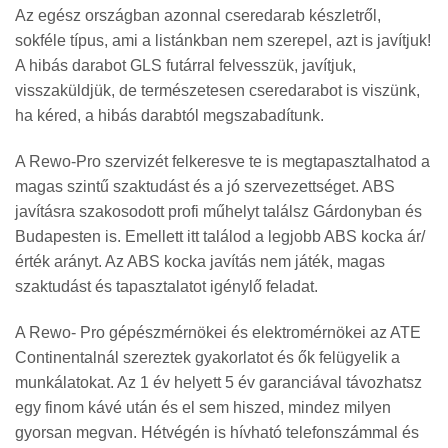
Az egész országban azonnal cseredarab készletről,
sokféle típus, ami a listánkban nem szerepel, azt is javítjuk!
A hibás darabot GLS futárral felvesszük, javítjuk,
visszaküldjük, de természetesen cseredarabot is viszünk,
ha kéred, a hibás darabtól megszabadítunk.
A Rewo-Pro szervizét felkeresve te is megtapasztalhatod a
magas szintű szaktudást és a jó szervezettséget. ABS
javításra szakosodott profi műhelyt találsz Gárdonyban és
Budapesten is. Emellett itt találod a legjobb ABS kocka ár/
érték arányt. Az ABS kocka javítás nem játék, magas
szaktudást és tapasztalatot igénylő feladat.
A Rewo- Pro gépészmérnökei és elektromérnökei az ATE
Continentalnál szereztek gyakorlatot és ők felügyelik a
munkálatokat. Az 1 év helyett 5 év garanciával távozhatsz
egy finom kávé után és el sem hiszed, mindez milyen
gyorsan megvan. Hétvégén is hívható telefonszámmal és