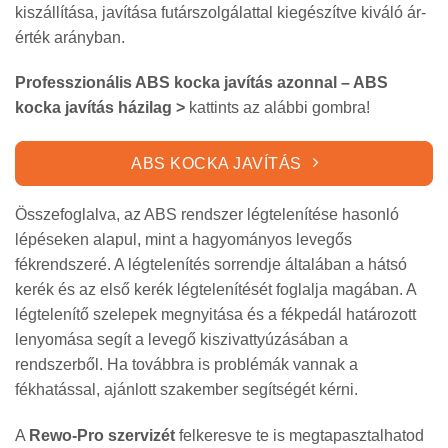
kiszállítása, javítása futárszolgálattal kiegészítve kiváló ár-
érték arányban.
Professzionális ABS kocka javítás azonnal – ABS
kocka javítás házilag >
kattints az alábbi gombra!
ABS KOCKA JAVÍTÁS
Összefoglalva, az ABS rendszer légtelenítése hasonló
lépéseken alapul, mint a hagyományos levegős
fékrendszeré. A légtelenítés sorrendje általában a hátsó
kerék és az első kerék légtelenítését foglalja magában. A
légtelenítő szelepek megnyitása és a fékpedál határozott
lenyomása segít a levegő kiszivattyúzásában a
rendszerből. Ha továbbra is problémák vannak a
fékhatással, ajánlott szakember segítségét kérni.
A
Rewo-Pro szervizét
felkeresve te is megtapasztalhatod