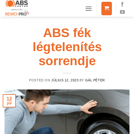
Skip
to
content
ABS fék
légtelenítés
sorrendje
POSTED ON
JÚLIUS 12, 2023
BY
GÁL PÉTER
12
júl