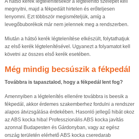
A hátsó kerék légtelenítésekor a légtelenítő szelepet kell
megnyitni, majd a fékpedált hirtelen és erőteljesen
lenyomni. Ezt többször megismételjük, amíg a
levegőbuborékok már nem jelennek meg a rendszerben.
Miután a hátsó kerék légtelenítése elkészült, folytathatjuk
az első kerék légtelenítésével. Ugyanezt a folyamatot kell
követni az összes első kerék esetében.
Még mindig becsúszik a fékpedál
Továbbra is tapasztalod, hogy a fékpedál lent fog?
Amennyiben a légtelenítés ellenére továbbra is beesik a
fékpedál, akkor érdemes szakemberhez fordulni a rendszer
alapos átvizsgálása érdekében. Hasonló jellegű hibát okoz
az ABS kocka hiba! Professzionális ABS kocka javítás
azonnal Budapesten és Gárdonyban, vagy az egész
ország területén elérhető ABS kocka cseredarab