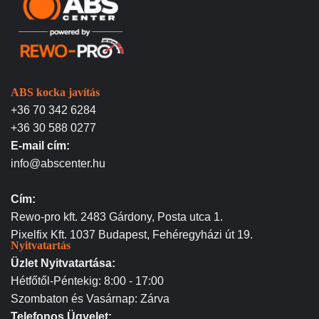
ABS kocka javítás
+36 70 342 6284
+36 30 588 0277
E-mail cím:
info@abscenter.hu
Cím:
Rewo-pro kft. 2483 Gárdony, Posta utca 1.
Pixelfix Kft. 1037 Budapest, Fehéregyházi út 19.
Nyitvatartás
Üzlet Nyitvatartása:
Hétfőtől-Péntekig: 8:00 - 17:00
Szombaton és Vasárnap: Zárva
Telefonos Ügyelet: