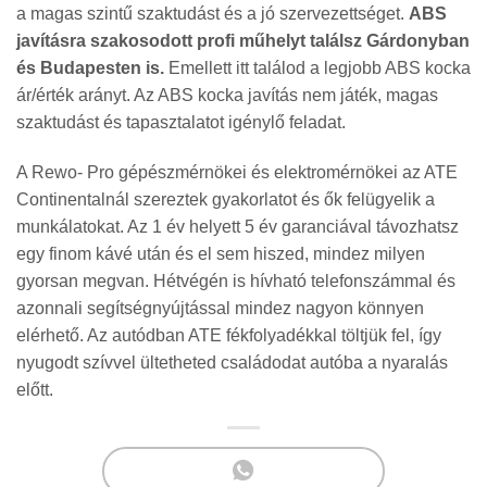
a magas szintű szaktudást és a jó szervezettséget.
ABS
javításra szakosodott profi műhelyt találsz Gárdonyban
és Budapesten is.
Emellett itt találod a legjobb ABS kocka
ár/érték arányt. Az ABS kocka javítás nem játék, magas
szaktudást és tapasztalatot igénylő feladat.
A Rewo- Pro gépészmérnökei és elektromérnökei az ATE
Continentalnál szereztek gyakorlatot és ők felügyelik a
munkálatokat. Az 1 év helyett 5 év garanciával távozhatsz
egy finom kávé után és el sem hiszed, mindez milyen
gyorsan megvan. Hétvégén is hívható telefonszámmal és
azonnali segítségnyújtással mindez nagyon könnyen
elérhető. Az autódban ATE fékfolyadékkal töltjük fel, így
nyugodt szívvel ültetheted családodat autóba a nyaralás
előtt.