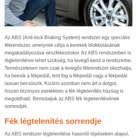
Az ABS (Anti-lock Braking System) rendszer egy speciális
fékrendszer, amelynek célja a kerekek blokkolásának
megakadályozása vészfékezéskor. Az ABS rendszerben is
légtelenítésre lehet szükség, ha levegő kerül a rendszerbe.
Természetesen nem csak a levegős fékrendszer okozhatja,
ha beesik a fékpedál, lent fog a fékpedál vagy a fékpedál
lassan becsúszik. Kizárni azonban nem árt a dolgot,
hiszen bizonyos esetekben a fék légtelenítés házilag is
megoldható. Bemutatjuk az ABS fék légtelenítésének
sorrendjét.
Fék légtelenítés sorrendje
Az ABS rendszer légtelenítése hasonló lépéseken alapul,