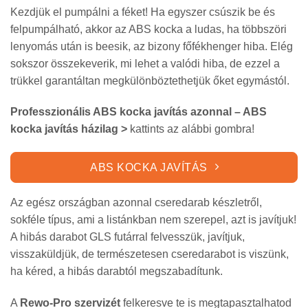
Kezdjük el pumpálni a féket! Ha egyszer csúszik be és
felpumpálható, akkor az ABS kocka a ludas, ha többszöri
lenyomás után is beesik, az bizony főfékhenger hiba. Elég
sokszor összekeverik, mi lehet a valódi hiba, de ezzel a
trükkel garantáltan megkülönböztethetjük őket egymástól.
Professzionális ABS kocka javítás azonnal – ABS
kocka javítás házilag >
kattints az alábbi gombra!
ABS KOCKA JAVÍTÁS
Az egész országban azonnal cseredarab készletről,
sokféle típus, ami a listánkban nem szerepel, azt is javítjuk!
A hibás darabot GLS futárral felvesszük, javítjuk,
visszaküldjük, de természetesen cseredarabot is viszünk,
ha kéred, a hibás darabtól megszabadítunk.
A
Rewo-Pro szervizét
felkeresve te is megtapasztalhatod