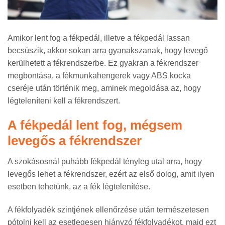
Amikor lent fog a fékpedál, illetve a fékpedál lassan
becsúszik, akkor sokan arra gyanakszanak, hogy levegő
kerülhetett a fékrendszerbe. Ez gyakran a fékrendszer
megbontása, a fékmunkahengerek vagy ABS kocka
cseréje után történik meg, aminek megoldása az, hogy
légteleníteni kell a fékrendszert.
A fékpedál lent fog, mégsem
levegős a fékrendszer
A szokásosnál puhább fékpedál tényleg utal arra, hogy
levegős lehet a fékrendszer, ezért az első dolog, amit ilyen
esetben tehetünk, az a fék légtelenítése.
A fékfolyadék szintjének ellenőrzése után természetesen
pótolni kell az esetlegesen hiányzó fékfolyadékot, majd ezt