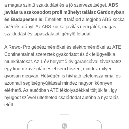
a magas szintű szaktudást és a jó szervezettséget.
ABS
javításra szakosodott profi műhelyt találsz Gárdonyban
és Budapesten is.
Emellett itt találod a legjobb ABS kocka
ár/érték arányt. Az ABS kocka javítás nem játék, magas
szaktudást és tapasztalatot igénylő feladat.
A Rewo- Pro gépészmérnökei és elektromérnökei az ATE
Continentalnál szereztek gyakorlatot és ők felügyelik a
munkálatokat. Az 1 év helyett 5 év garanciával távozhatsz
egy finom kávé után és el sem hiszed, mindez milyen
gyorsan megvan. Hétvégén is hívható telefonszámmal és
azonnali segítségnyújtással mindez nagyon könnyen
elérhető. Az autódban ATE fékfolyadékkal töltjük fel, így
nyugodt szívvel ültetheted családodat autóba a nyaralás
előtt.