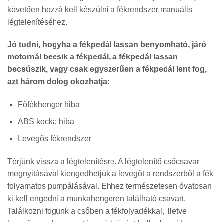
követően hozzá kell készülni a fékrendszer manuális
légtelenítéséhez.
Jó tudni, hogyha a fékpedál lassan benyomható, járó
motornál beesik a fékpedál, a fékpedál lassan
becsúszik, vagy csak egyszerűen a fékpedál lent fog,
azt három dolog okozhatja:
Főfékhenger hiba
ABS kocka hiba
Levegős fékrendszer
Térjünk vissza a légtelenítésre. A légtelenítő csőcsavar
megnyitásával kiengedhetjük a levegőt a rendszerből a fék
folyamatos pumpálásával. Ehhez természetesen óvatosan
ki kell engedni a munkahengeren található csavart.
Találkozni fogunk a csőben a fékfolyadékkal, illetve