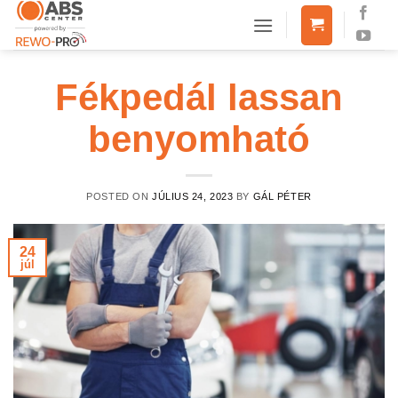
Skip
to
content
Fékpedál lassan
benyomható
POSTED ON
JÚLIUS 24, 2023
BY
GÁL PÉTER
24
júl