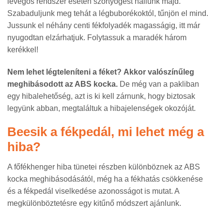
levegős rendszer esetén szörtyögést hallunk majd.
Szabaduljunk meg tehát a légbuborékoktól, tűnjön el mind.
Jussunk el néhány centi fékfolyadék magasságig, itt már
nyugodtan elzárhatjuk. Folytassuk a maradék három
kerékkel!
Nem lehet légteleníteni a féket?
Akkor valószínűleg
meghibásodott az ABS kocka.
De még van a pakliban
egy hibalehetőség, azt is ki kell zárnunk, hogy biztosak
legyünk abban, megtaláltuk a hibajelenségek okozóját.
Beesik a fékpedál, mi lehet még a
hiba?
A főfékhenger hiba tünetei részben különböznek az ABS
kocka meghibásodásától, még ha a fékhatás csökkenése
és a fékpedál viselkedése azonosságot is mutat. A
megkülönböztetésre egy kitűnő módszert ajánlunk.