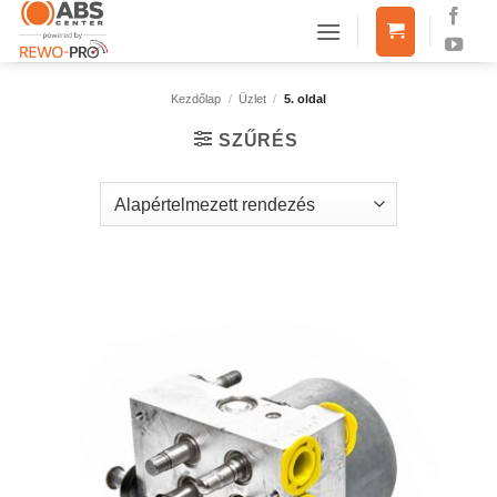
Skip
to
content
Kezdőlap
/
Üzlet
/
5. oldal
SZŰRÉS