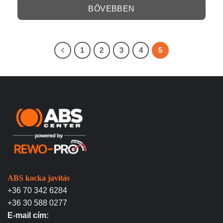
BŐVEBBEN
1
2
3
4
5
ABS kocka javítás
+36 70 342 6284
+36 30 588 0277
E-mail cím: