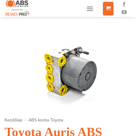
Skip
to
content
Kezdőlap
/
ABS kocka Toyota
Toyota Auris ABS