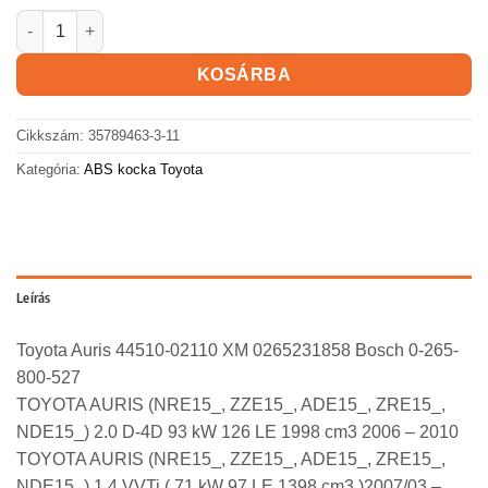
Toyota Auris ABS kocka mennyiség
KOSÁRBA
Cikkszám:
35789463-3-11
Kategória:
ABS kocka Toyota
Leírás
Toyota Auris 44510-02110 XM 0265231858 Bosch 0-265-
800-527
TOYOTA AURIS (NRE15_, ZZE15_, ADE15_, ZRE15_,
NDE15_) 2.0 D-4D 93 kW 126 LE 1998 cm3 2006 – 2010
TOYOTA AURIS (NRE15_, ZZE15_, ADE15_, ZRE15_,
NDE15_) 1.4 VVTi ( 71 kW 97 LE 1398 cm3 )2007/03 –