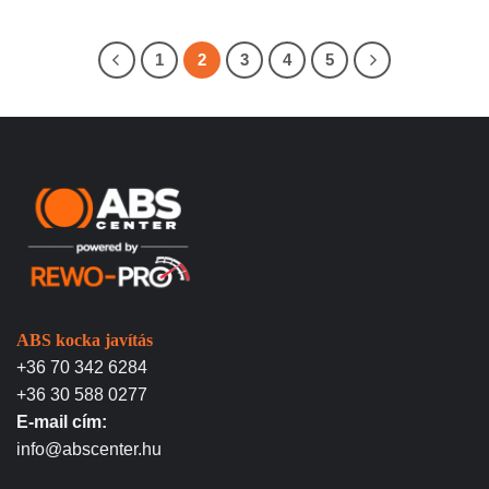
1
2
3
4
5
ABS kocka javítás
+36 70 342 6284
+36 30 588 0277
E-mail cím:
info@abscenter.hu