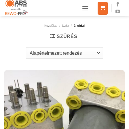
Skip
to
content
Kezdőlap
/
Üzlet
/
2. oldal
SZŰRÉS