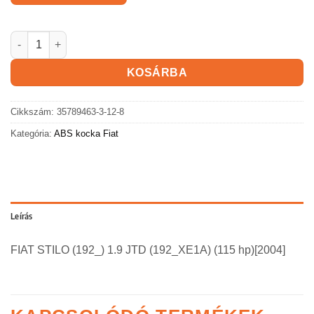
FIAT STILO ABS kocka mennyiség
KOSÁRBA
Cikkszám:
35789463-3-12-8
Kategória:
ABS kocka Fiat
Leírás
FIAT STILO (192_) 1.9 JTD (192_XE1A) (115 hp)[2004]