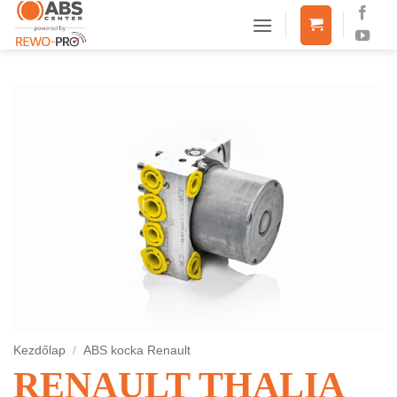
Skip
to
content
Kezdőlap
/
ABS kocka Renault
RENAULT THALIA