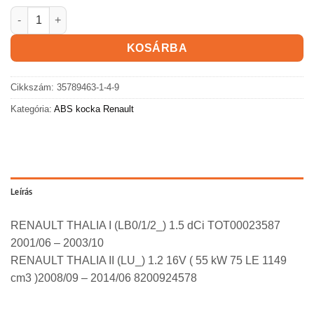
RENAULT THALIA ABS kocka mennyiség
KOSÁRBA
Cikkszám:
35789463-1-4-9
Kategória:
ABS kocka Renault
Leírás
RENAULT THALIA I (LB0/1/2_) 1.5 dCi TOT00023587
2001/06 – 2003/10
RENAULT THALIA II (LU_) 1.2 16V ( 55 kW 75 LE 1149
cm3 )2008/09 – 2014/06 8200924578