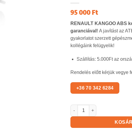
95 000
Ft
RENAULT KANGOO
ABS ko
garanciával!
A javítást az A
gyakorlatot szerzett gépészm
kollégáink felügyelik!
Szállítás: 5.000Ft az orszá
Rendelés előtt kérjük vegye f
RENAULT KANGOO ABS kocka
KOSÁ