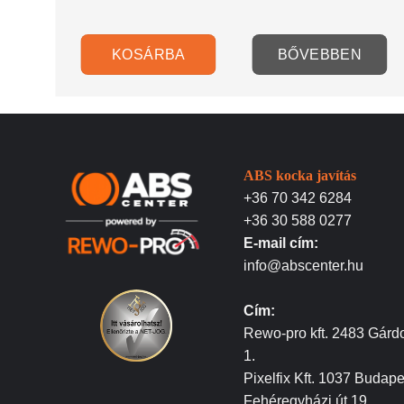
KOSÁRBA
BŐVEBBEN
ABS kocka javítás
+36 70 342 6284
+36 30 588 0277
E-mail cím:
info@abscenter.hu
Cím:
Rewo-pro kft. 2483 Gárdo
1.
Pixelfix Kft. 1037 Budape
Fehéregyházi út 19.