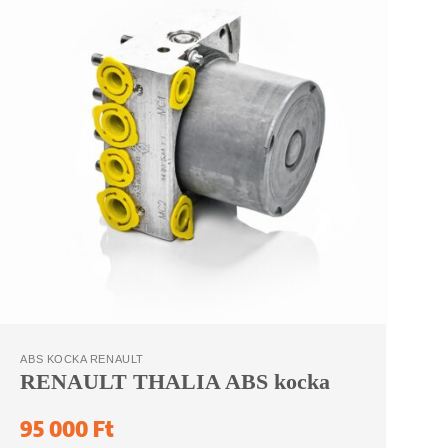
ABS KOCKA RENAULT
A
RENAULT THALIA ABS kocka
R
95 000
Ft
9