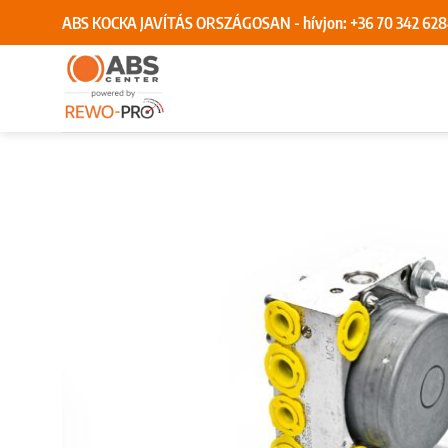
Skip
ABS KOCKA JAVÍTÁS ORSZÁGOSAN - hívjon:
+36 70 342 62
to
content