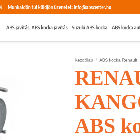
84
Munkaidőn túl küldjön üzenetet:
info@abscenter.hu
ABS javítás, ABS kocka javítás
Suzuki ABS kocka
ABS kocka au
Kezdőlap
/
ABS kocka Renault
RENA
KANG
ABS k