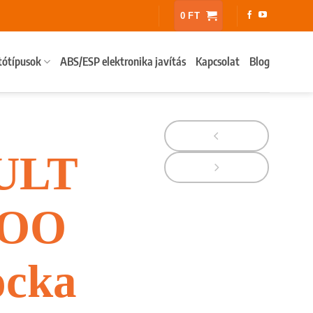
0
FT
tótípusok
ABS/ESP elektronika javítás
Kapcsolat
Blog
ULT
OO
ocka