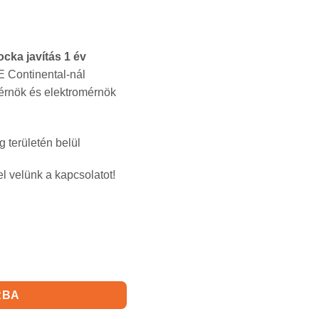
cka javítás 1 év
TE Continental-nál
érnök és elektromérnök
g területén belül
el velünk a kapcsolatot!
 mennyiség
RBA