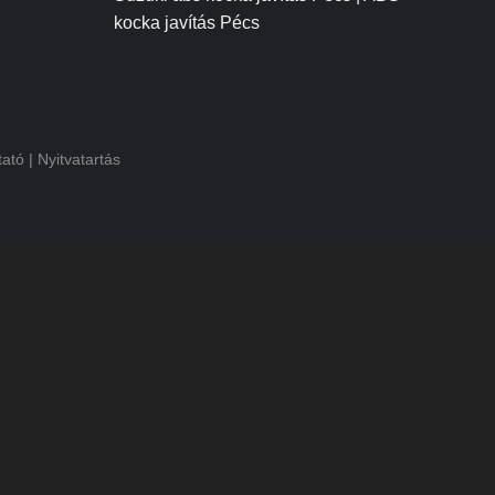
kocka javítás Pécs
tató
|
Nyitvatartás