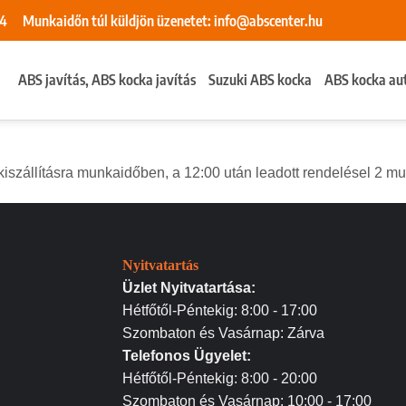
84
Munkaidőn túl küldjön üzenetet:
info@abscenter.hu
ABS javítás, ABS kocka javítás
Suzuki ABS kocka
ABS kocka au
szállításra munkaidőben, a 12:00 után leadott rendelésel 2 mun
Nyitvatartás
Üzlet Nyitvatartása:
Hétfőtől-Péntekig: 8:00 - 17:00
Szombaton és Vasárnap: Zárva
Telefonos Ügyelet:
Hétfőtől-Péntekig: 8:00 - 20:00
Szombaton és Vasárnap: 10:00 - 17:00