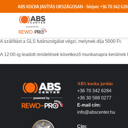
Skip
ABS KOCKA JAVÍTÁS ORSZÁGOSAN - hívjon:
+36 70 342 62
to
content
A szállítást a GLS futárszolgálat végzi, melynek díja 5000 Ft.
A 12:00-ig leadott rendelések következő munkanapra kerülnek ki
ABS kocka javítás
+36 70 342 6284
+36 30 588 0277
E-mail cím:
info@abscenter.hu
Cím: