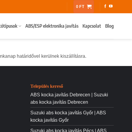
0
FT
tótípusok
ABS/ESP elektronika javítás
Kapcsolat
Blog
kanap határidővel kerülnek kiszállításra.
Település kereső
ABS kocka javítás Debrecen | Suzuki
abs kocka javítás Debrecen
Suzuki abs kocka javítás Győr | ABS
kocka javítás Győr
Suzuki abs kocka javítás Pécs | ABS