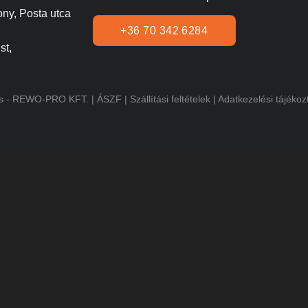
ny, Posta utca
+36 70 342 6284
st,
ás - REWO-PRO KFT. |
ÁSZF
|
Szállítási feltételek
|
Adatkezelési tájékoz