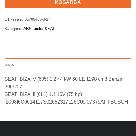
KOSÁRBA
Cikkszám:
35789463-3-17
Kategória:
ABS kocka SEAT
Leírás
SEAT IBIZA IV (6J5) 1.2 44 kW 60 LE 1198 cm3 Benzin
2009/07 – …
SEAT IBIZA III (6L1) 1.4 16V (75 hp)
[2008]6Q0614117S02652317126Q09 07379AF | BOSCH |