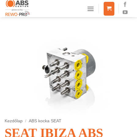
Skip
to
content
Kezdőlap
/
ABS kocka SEAT
SEAT IBIZA ABS