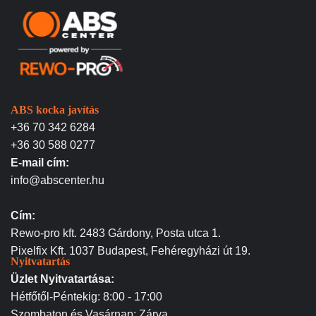
ABS kocka javítás
+36 70 342 6284
+36 30 588 0277
E-mail cím:
info@abscenter.hu
Cím:
Rewo-pro kft. 2483 Gárdony, Posta utca 1.
Pixelfix Kft. 1037 Budapest, Fehéregyházi út 19.
Nyitvatartás
Üzlet Nyitvatartása:
Hétfőtől-Péntekig: 8:00 - 17:00
Szombaton és Vasárnap: Zárva