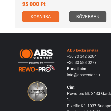
95 000
Ft
KOSÁRBA
BŐVEBBEN
ABS kocka javítás
+36 70 342 6284
+36 30 588 0277
E-mail cím:
info@abscenter.hu
Cím:
Rewo-pro kft. 2483 Gárdo
1.
Pixelfix Kft. 1037 Budape