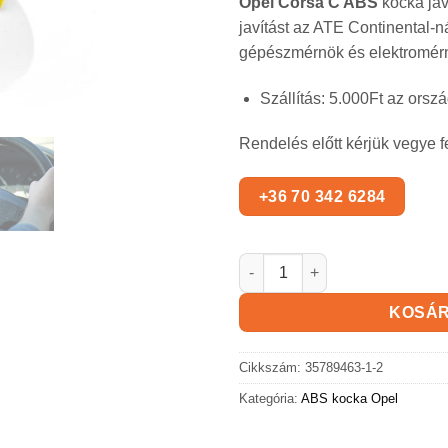
Opel Corsa C ABS
kocka jav
javítást az ATE Continental-ná
gépészmérnök és elektromérnö
Szállítás: 5.000Ft az orszá
Rendelés előtt kérjük vegye f
OPEL Corsa C ABS kocka men
KOSÁ
Cikkszám:
35789463-1-2
Kategória:
ABS kocka Opel