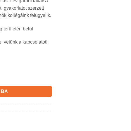
ítás 1 év garanciával! A
l gyakorlatot szerzett
k kollégáink felügyelik.
g területén belül
el velünk a kapcsolatot!
nyiség
RBA