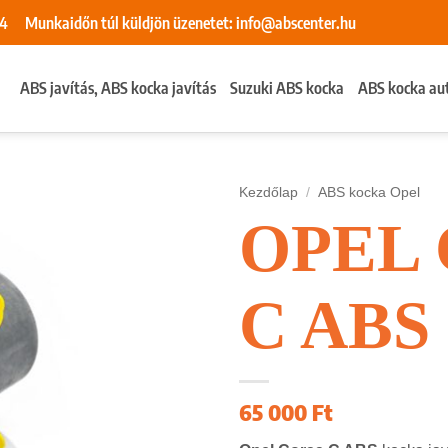
84
Munkaidőn túl küldjön üzenetet:
info@abscenter.hu
ABS javítás, ABS kocka javítás
Suzuki ABS kocka
ABS kocka au
Kezdőlap
/
ABS kocka Opel
OPEL 
C ABS 
65 000
Ft