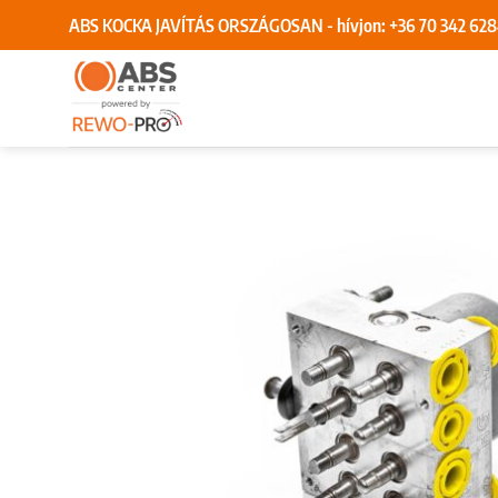
Skip
ABS KOCKA JAVÍTÁS ORSZÁGOSAN - hívjon:
+36 70 342 62
to
content